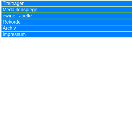
Titelträger
Medaillenspiegel
ewige Tabelle
Rekorde
Archiv
Impressum